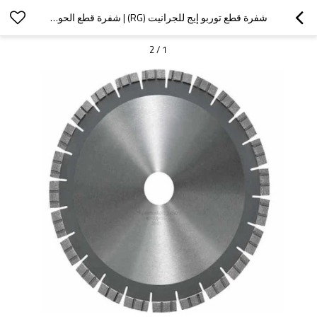
شفرة قطع توربو إيج للجرانيت (RG) | شفرة قطع الحواف | شفرة توربو سيجمنت
2
/
1