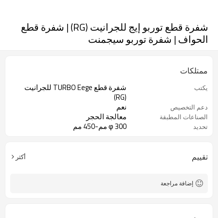
شفرة قطع توربو إيج للجرانيت (RG) | شفرة قطع
الحواف | شفرة توربو سيجمنت
ممتلكات
شفرة قطع TURBO Eege للجرانيت
يكتب
(RG)
نعم
دعم التخصيص
معالجة الحجر
الصناعات المطبقة
φ 300 مم-450 مم
تحديد
تقييم
أكثر
إضافة مراجعة