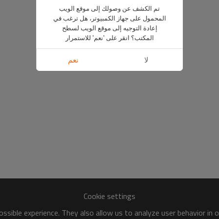
تم الكشف عن وصولك إلى موقع الويب
المحمول على جهاز الكمبيوتر، هل ترغب في
إعادة التوجيه إلى موقع الويب لسطح
المكتب؟ انقر على 'نعم' للاستمرار
لا
نعم
Cookie settings
ssible experience. They also allow us to analyze user behavior in 