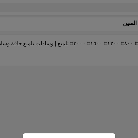
 الصين
وسادات تلميع جافة ٥٠# ١٠٠# ٢٠٠# ٤٠٠# ٦٠٠# ٨٠٠# ١٢٠٠# ١٥٠٠