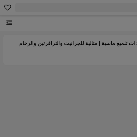
# ٣٠٠٠# تلميع | وسادات تلميع جافة وسادات تلميع ماسية | مثالية للجرانيت والترافرتين والرخام