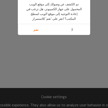
تم الكشف عن وصولك إلى موقع الويب
المحمول على جهاز الكمبيوتر، هل ترغب في
إعادة التوجيه إلى موقع الويب لسطح
المكتب؟ انقر على 'نعم' للاستمرار
لا
نعم
Cookie settings
ssible experience. They also allow us to analyze user behavior in 