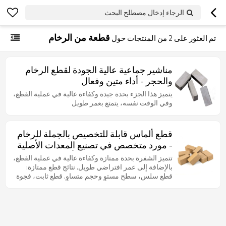
الرجاء إدخال مصطلح البحث
قطعة من الرخام
تم العثور على
2
من المنتجات حول
مناشير جماعية عالية الجودة لقطع الرخام
والحجر - أداء متين وفعال
يتميز هذا الجزء بحدة جيدة وكفاءة عالية في عملية القطع،
وفي الوقت نفسه، يتمتع بعمر طويل
قطع ألماس قابلة للتخصيص بالجملة للرخام
- مورد متخصص في تصنيع المعدات الأصلية
وتصنيع التصميم الشخصي لأدوات الطحن
تتميز الشفرة بحدة ممتازة وكفاءة عالية في عملية القطع،
وفرش الكشط لأسواق أمريكا الشمالية
بالإضافة إلى عمر افتراضي طويل. نتائج قطع ممتازة:
قطع سلس، سطح مستوٍ وحجم متساوٍ. قطع ثابت، فجوة
وأوروبا | مثالية لمعالجة الأحجار باحترافية
قطع ضيقة، وتقليل هدر الأحجار.