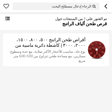
الرجاء إدخال مصطلح البحث
تم العثور على
1
من المنتجات حول
قرص طحن ألياف الراتنج
أقراص طحن الراتنج ٥٠٠، ٨٠٠، ١٥٠٠،
٢٠٠٠، ٣٠٠٠ | كاشطة دائرية ماسية من
الراتنج | أداة طحن الجرانيت الراتنجي
نوع حاد، مناسب للأحجار الأكثر صلابة، مع حدة وسطوع
ممتازين، مع مساحة طحن تتراوح بين 500-600 متر
مربع.