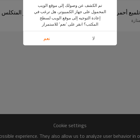
تم الكشف عن وصولك إلى موقع الويب
ميع أحمر للجرانيت والرخام والحجر الرملي والحجر المتكلس
المحمول على جهاز الكمبيوتر، هل ترغب في
إعادة التوجيه إلى موقع الويب لسطح
تازة
المكتب؟ انقر على 'نعم' للاستمرار
لا
نعم
Cookie settings
ssible experience. They also allow us to analyze user behavior in 