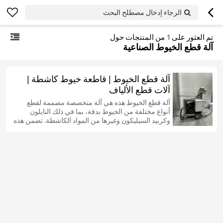
الرجاء إدخال مصطلح البحث
تم العثور على
1
من المنتجات حول
آلة قطع الخيوط الصناعية
آلة قطع الخيوط | قاطعة خيوط كاشطة |
آلات قطع الألياف
آلة قطع الخيوط هذه هي آلة متخصصة مصممة لقطع
أنواع مختلفة من الخيوط بدقة، بما في ذلك النايلون
وكربيد السيليكون وغيرها من المواد الكاشطة. تضمن هذه
الآلة قطعًا دقيقة ونظيفة، مما يعزز كفاءة وجودة عمليات
التصنيع. مثالية للتطبيقات الصناعية، تتميز هذه الآلة
بإعدادات قابلة للتعديل لأقطار وأطوال خيوط مختلفة،
وبنية متينة تضمن المتانة، وعناصر تحكم سهلة الاستخدام
لسهولة التشغيل. دقتها وموثوقيتها تجعلانها أداة أساسية
للصناعات التي تتطلب قطع خيوط عالي الأداء.