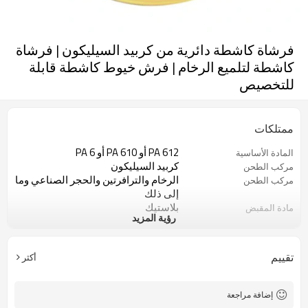
فرشاة كاشطة دائرية من كربيد السيليكون | فرشاة
كاشطة لتلميع الرخام | فرش خيوط كاشطة قابلة
للتخصيص
ممتلكات
PA 612 أو PA 610 أو PA 6
المادة الأساسية
كربيد السيليكون
مركب الطحن
الرخام والترافرتين والحجر الصناعي وما
مركب الطحن
إلى ذلك
بلاستيك
مادة المقبض
رؤية المزيد
6,500
حجم رأس الفرشاة
6,500
أقصى عدد دورات في الدقيقة
المستوى 1
تصنيف السرعة
تقييم
أكثر
10/عدد الشعيرات لكل وحدة مساحة
كثافة الشعيرات
قابلة للتخصيص
طول الشعيرات
صناعة الجلود وأجهزة الكمبيوتر
تشطيب السطح
إضافة مراجعة
المحمولة واللاباتورا